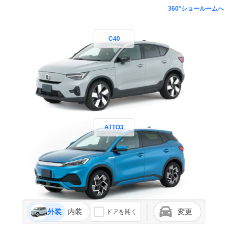
360°ショールームへ
C40
ATTO3
外装
内装
変更
ドアを開く