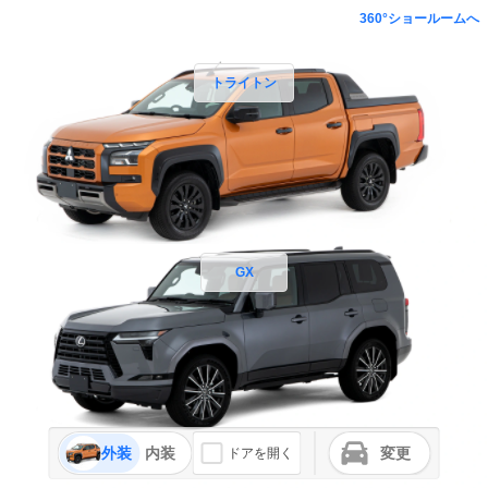
360°ショールームへ
トライトン
GX
外装
内装
変更
ドアを開く