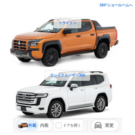
360°ショールームへ
トライトン
ランドクルーザー300
外装
内装
変更
ドアを開く