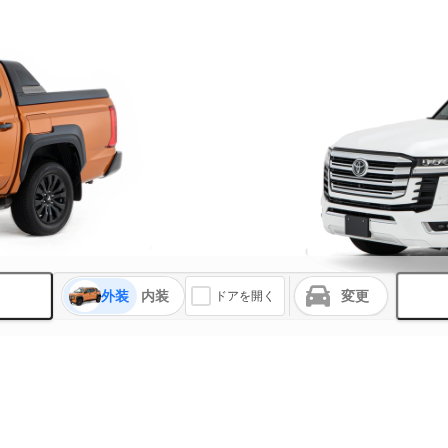
外装
内装
変更
ドアを開く