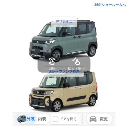
360°ショールームへ
デリカミニ
回転
拡大・縮小
タントファンクロス
外装
内装
変更
ドアを開く