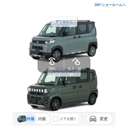
360°ショールームへ
デリカミニ
回転
拡大・縮小
スペーシアギア
外装
内装
変更
ドアを開く