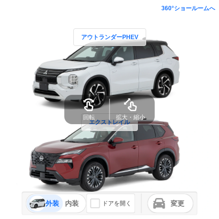
360°ショールームへ
アウトランダーPHEV
回転
拡大・縮小
エクストレイル
外装
内装
変更
ドアを開く