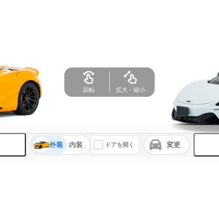
回転
拡大・縮小
外装
内装
変更
ドアを開く