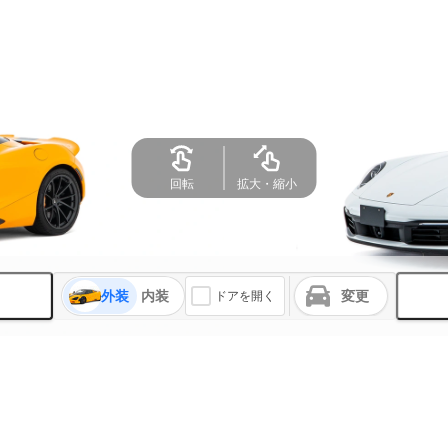
回転
拡大・縮小
外装
内装
変更
ドアを開く