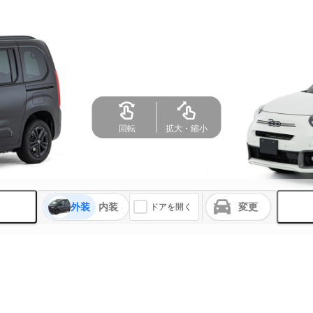
回転
拡大・縮小
外装
内装
変更
ドアを開く