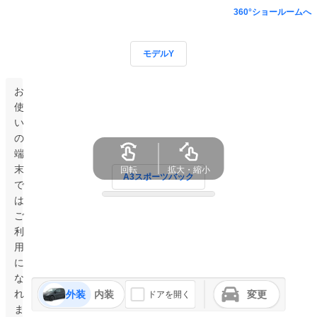
360°ショールームへ
モデルY
お
使
い
の
端
末
回転
拡大・縮小
A3スポーツバック
で
は
ご
利
用
に
な
れ
外装
内装
変更
ドアを開く
ま