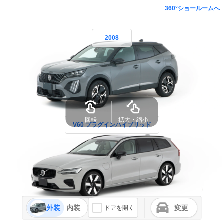
360°ショールームへ
2008
回転
拡大・縮小
V60 プラグインハイブリッド
外装
内装
変更
ドアを開く