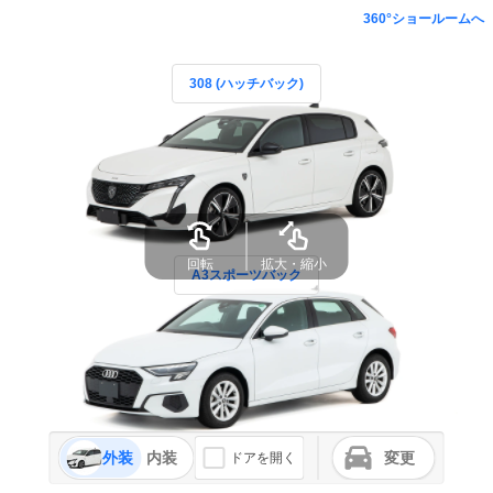
360°ショールームへ
308 (ハッチバック)
回転
拡大・縮小
A3スポーツバック
外装
内装
変更
ドアを開く