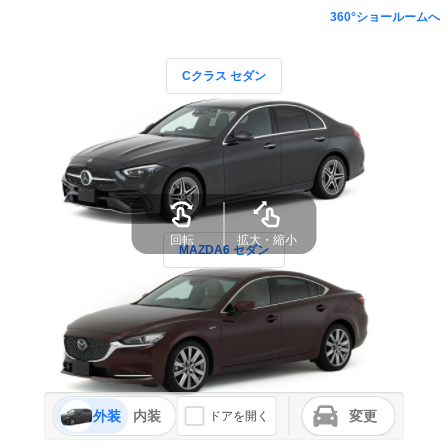
360°ショールームへ
Cクラス セダン
回転
拡大・縮小
MAZDA6 セダン
外装
内装
変更
ドアを開く