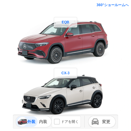
360°ショールームへ
EQB
CX-3
外装
内装
変更
ドアを開く