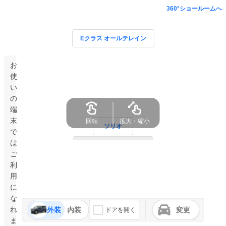
360°ショールームへ
Eクラス オールテレイン
お
使
い
の
端
末
回転
拡大・縮小
ソリオ
で
は
ご
利
用
に
な
れ
外装
内装
変更
ドアを開く
ま