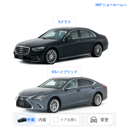
360°ショールームへ
Sクラス
ESハイブリッド
外装
内装
変更
ドアを開く