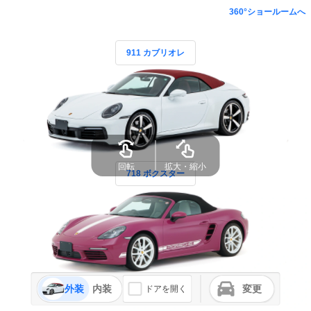
360°ショールームへ
911 カブリオレ
回転
拡大・縮小
718 ボクスター
外装
内装
変更
ドアを開く