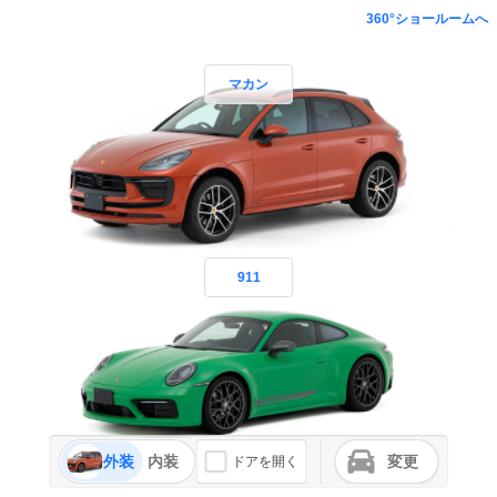
360°ショールームへ
マカン
911
外装
内装
変更
ドアを開く