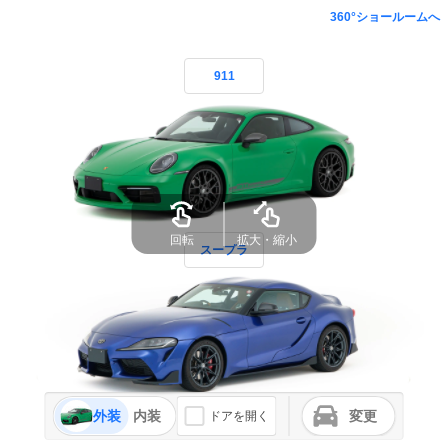
360°ショールームへ
911
回転
拡大・縮小
スープラ
外装
内装
変更
ドアを開く