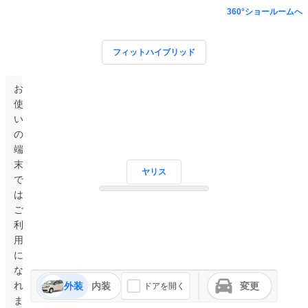
360°ショールームへ
フィットハイブリッド
お
使
い
の
端
末
ヤリス
で
は
ご
利
用
に
な
れ
外装
内装
変更
ドアを開く
ま