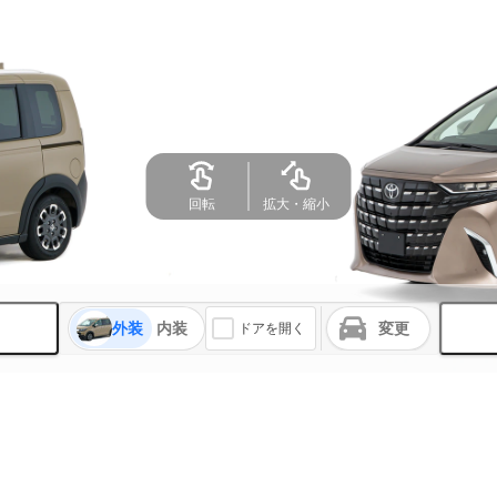
外装
内装
変更
ドアを開く