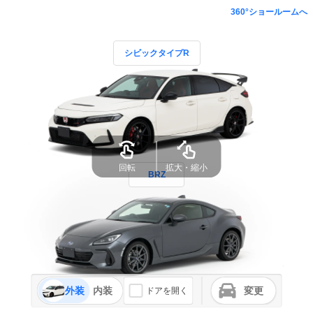
360°ショールームへ
シビックタイプR
回転
拡大・縮小
BRZ
外装
内装
変更
ドアを開く