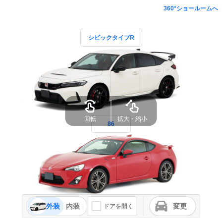
360°ショールームへ
シビックタイプR
回転
拡大・縮小
86
外装
内装
変更
ドアを開く