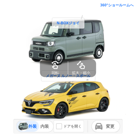
360°ショールームへ
N-BOXジョイ
回転
拡大・縮小
メガーヌ ルノー・スポール
外装
内装
変更
ドアを開く