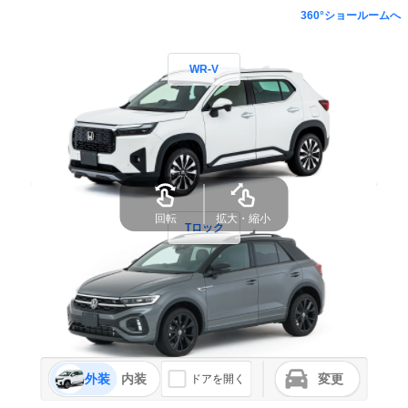
360°ショールームへ
WR-V
回転
拡大・縮小
Tロック
外装
内装
変更
ドアを開く