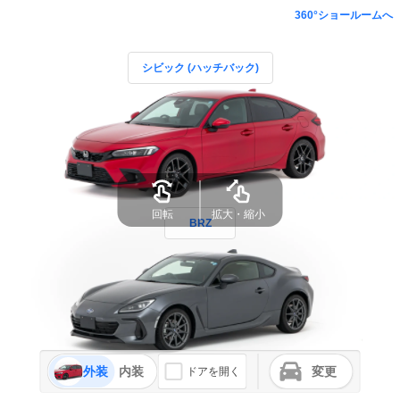
360°ショールームへ
シビック (ハッチバック)
回転
拡大・縮小
BRZ
外装
内装
変更
ドアを開く