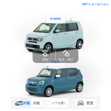
360°ショールームへ
N-WGN
回転
拡大・縮小
アルト
外装
内装
変更
ドアを開く