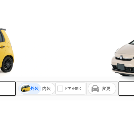
外装
内装
変更
ドアを開く