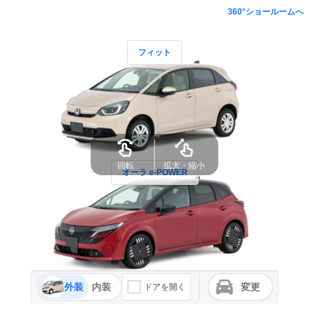
360°ショールームへ
フィット
回転
拡大・縮小
オーラ e-POWER
外装
内装
変更
ドアを開く