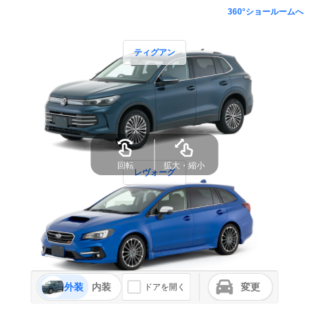
360°ショールームへ
ティグアン
回転
拡大・縮小
レヴォーグ
外装
内装
変更
ドアを開く