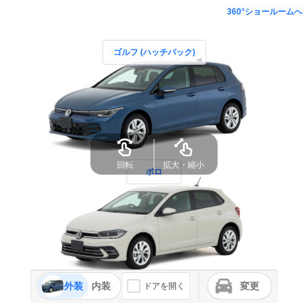
360°ショールームへ
ゴルフ (ハッチバック)
回転
拡大・縮小
ポロ
外装
内装
変更
ドアを開く