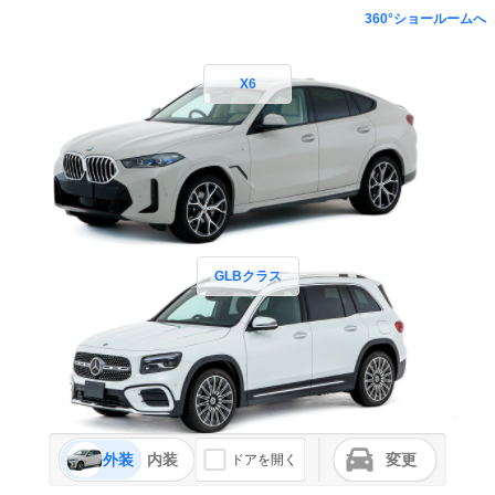
360°ショールームへ
X6
GLBクラス
外装
内装
変更
ドアを開く