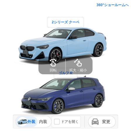
360°ショールームへ
2シリーズ クーペ
回転
拡大・縮小
ゴルフ R
外装
内装
変更
ドアを開く