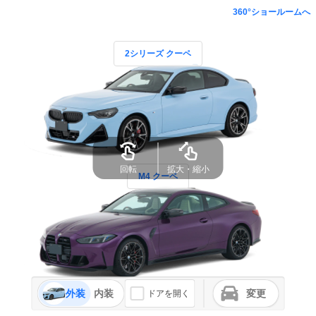
360°ショールームへ
2シリーズ クーペ
回転
拡大・縮小
M4 クーペ
外装
内装
変更
ドアを開く