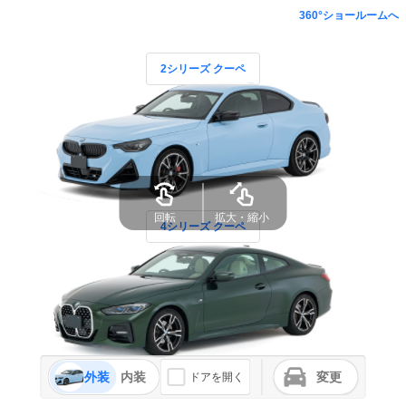
360°ショールームへ
2シリーズ クーペ
回転
拡大・縮小
4シリーズ クーペ
外装
内装
変更
ドアを開く