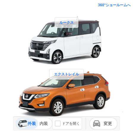
360°ショールームへ
ルークス
エクストレイル
外装
内装
変更
ドアを開く