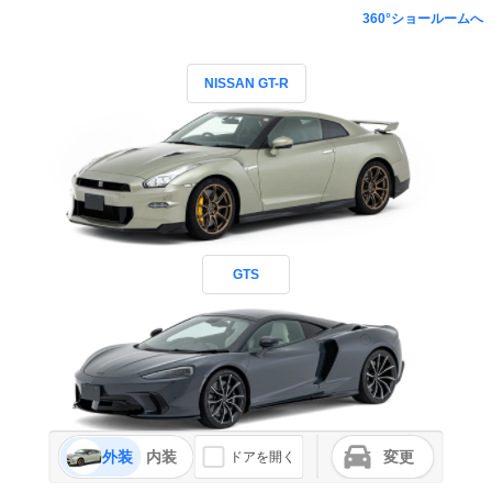
360°ショールームへ
NISSAN GT-R
GTS
外装
内装
変更
ドアを開く