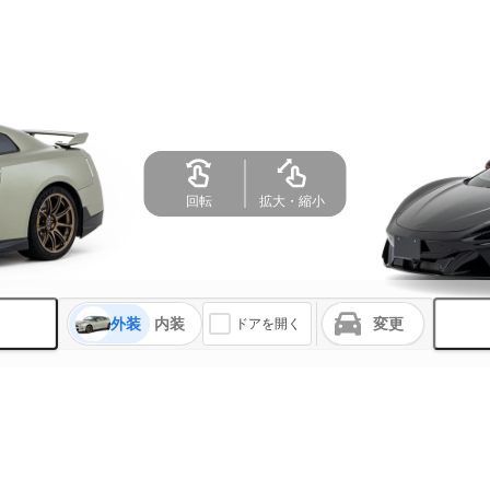
外装
内装
変更
ドアを開く