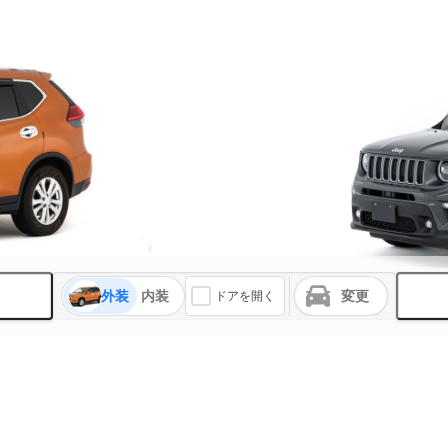
外装
内装
変更
ドアを開く