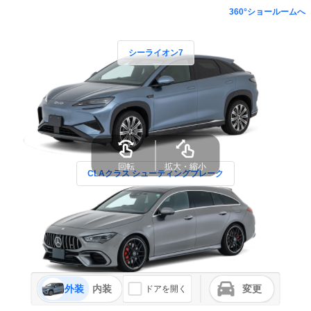
360°ショールームへ
シーライオン7
回転
拡大・縮小
CLAクラス シューティングブレーク
外装
内装
変更
ドアを開く