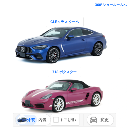
360°ショールームへ
CLEクラス クーペ
718 ボクスター
外装
内装
変更
ドアを開く