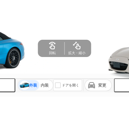
回転
拡大・縮小
外装
内装
変更
ドアを開く