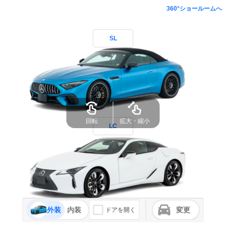
360°ショールームへ
SL
回転
拡大・縮小
LC
外装
内装
変更
ドアを開く