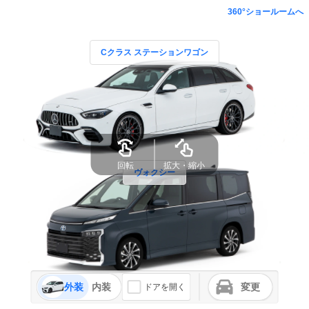
360°ショールームへ
Cクラス ステーションワゴン
回転
拡大・縮小
ヴォクシー
外装
内装
変更
ドアを開く