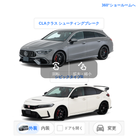
360°ショールームへ
CLAクラス シューティングブレーク
回転
拡大・縮小
シビックタイプR
外装
内装
変更
ドアを開く