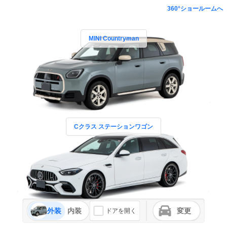
360°ショールームへ
MINI Countryman
Cクラス ステーションワゴン
外装
内装
変更
ドアを開く