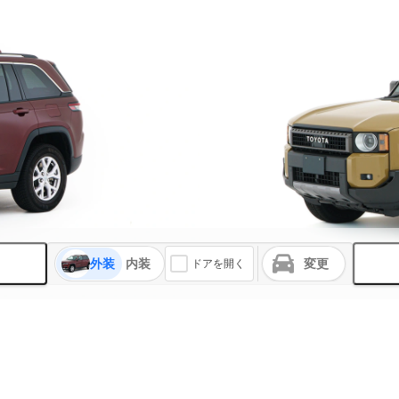
外装
内装
変更
ドアを開く