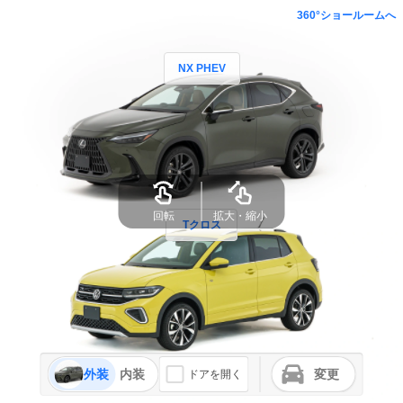
360°ショールームへ
NX PHEV
回転
拡大・縮小
Tクロス
外装
内装
変更
ドアを開く