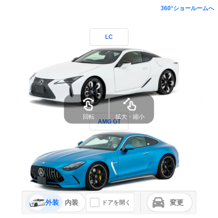
360°ショールームへ
LC
回転
拡大・縮小
AMG GT
外装
内装
変更
ドアを開く